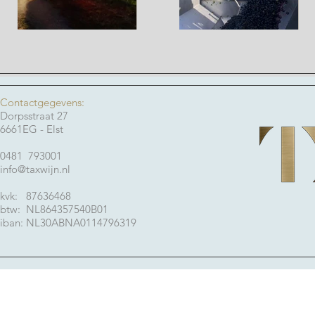
Contactgegevens:
Dorpsstraat 27
6661EG - Elst
0481 793001
info@taxwijn.nl
kvk: 87636468
btw: NL864357540B01
iban: NL30ABNA0114796319