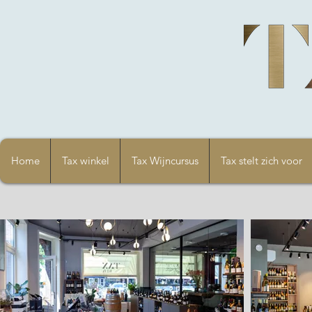
Home
Tax winkel
Tax Wijncursus
Tax stelt zich voor