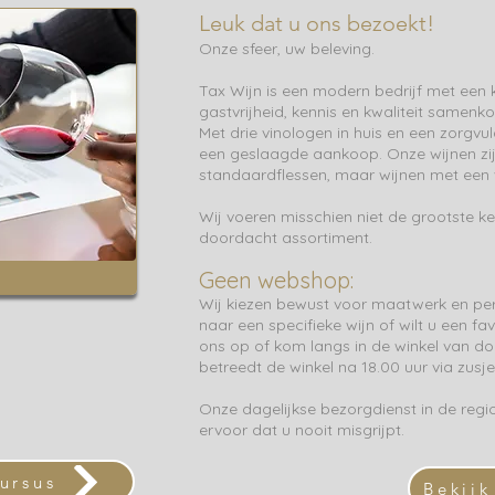
Leuk dat u ons bezoekt!
Onze sfeer, uw beleving.
Tax Wijn is een modern bedrijf met een k
gastvrijheid, kennis en kwaliteit samenk
Met drie vinologen in huis en een zorgv
een geslaagde aankoop. Onze wijnen zijn
standaardflessen, maar wijnen met een 
Wij voeren misschien niet de grootste k
doordacht assortiment.
Geen webshop:
Wij kiezen bewust voor maatwerk en per
naar een specifieke wijn of wilt u een f
ons op of kom langs in de winkel van do
betreedt de winkel na 18.00 uur via zusje
Onze dagelijkse bezorgdienst in de regi
ervoor dat u nooit misgrijpt.
ursus
Bekijk