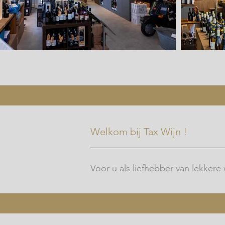
Welkom bij Tax Wijn !
Voor u als liefhebber van lekkere w