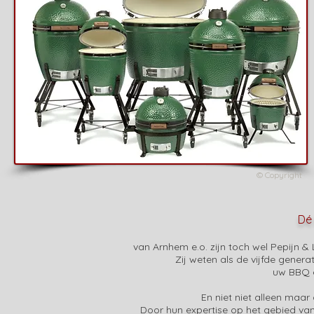
© Copyright
Dé
van Arnhem e.o. zijn toch wel Pepijn 
Zij weten als de vijfde gene
uw BBQ e
En niet niet alleen maar
Door hun expertise op het gebied va