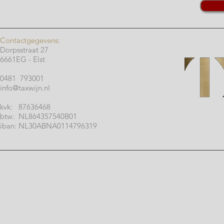
Contactgegevens:
Dorpsstraat 27
6661EG - Elst
0481 793001
info@taxwijn.nl
kvk: 87636468
btw: NL864357540B01
iban: NL30ABNA0114796319