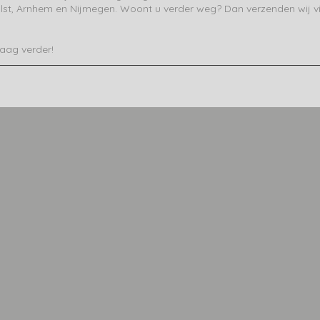
Elst, Arnhem en Nijmegen. Woont u verder weg? Dan verzenden wij v
raag verder!