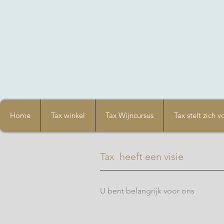
Home
Tax winkel
Tax Wijncursus
Tax stelt zich v
Tax heeft een visie
U bent belangrijk voor ons