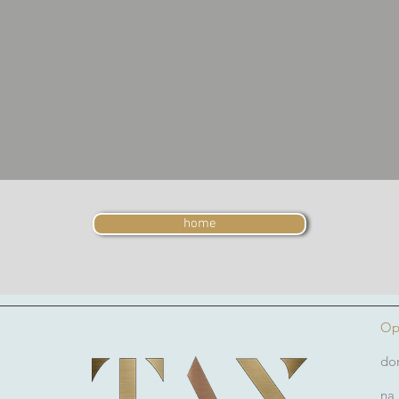
home
Op
don
na 