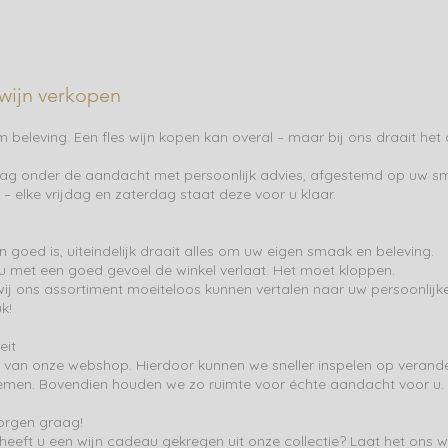
 wijn verkopen
om beleving. Een fles wijn kopen kan overal – maar bij ons draait he
ag onder de aandacht met persoonlijk advies, afgestemd op uw sma
– elke vrijdag en zaterdag staat deze voor u klaar.
 goed is, uiteindelijk draait alles om uw eigen smaak en beleving.
u met een goed gevoel de winkel verlaat. Het moet kloppen.
ij ons assortiment moeiteloos kunnen vertalen naar uw persoonlijke
k!
eit
van onze webshop. Hierdoor kunnen we sneller inspelen op verande
emen. Bovendien houden we zo ruimte voor échte aandacht voor u.
orgen graag!
heeft u een wijn cadeau gekregen uit onze collectie? Laat het ons w