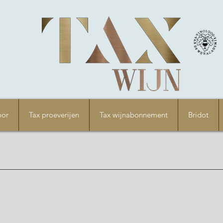
oor
Tax proeverijen
Tax wijnabonnement
Bridot