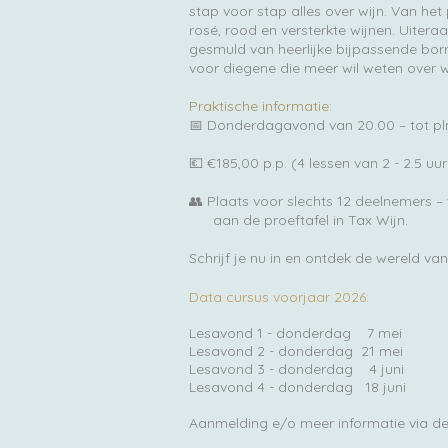
stap voor stap alles over wijn. Van het
rosé, rood en versterkte wijnen. Uitera
gesmuld van heerlijke bijpassende borr
voor diegene die meer wil weten over wijn
Praktische informatie:
📅 Donderdagavond van 20.00 – tot pl
💶 €185,00 p.p. (4 lessen van 2 - 2.5 uur
👥 Plaats voor slechts 12 deelnemers – w
aan de proeftafel in Tax Wijn.
Schrijf je nu in en ontdek de wereld van
Data cursus voorjaar 2026:
Lesavond 1 - donderdag 7 mei
Lesavond 2 - donderdag 21 mei
Lesavond
3 - donderdag 4 juni
Lesavond 4 - donderdag 18 juni
Aanmelding e/o meer informatie via d