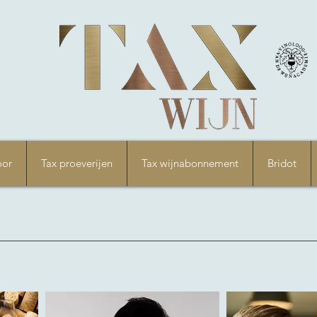
oor
Tax proeverijen
Tax wijnabonnement
Bridot