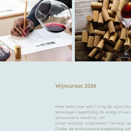
Wijncursus 2026
Meer leren over wijn? Volg de wijncursus
We krijgen regelmatig de vraag of we 
antwoord is vanaf nu: JA!
In het voorjaar organiseert Tax Wijn, 
Onder de enthousiaste begeleiding va