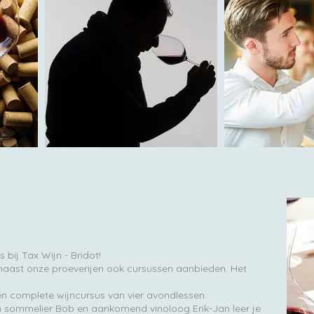
 bij Tax Wijn - Bridot!
naast onze proeverijen ook cursussen aanbieden. Het
een complete wijncursus van vier avondlessen.
n sommelier Bob en aankomend vinoloog Erik-Jan leer je