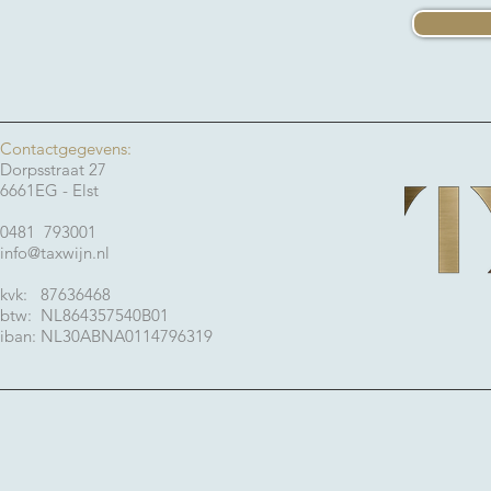
Contactgegevens:
Dorpsstraat 27
6661EG - Elst
0481 793001
info@taxwijn.nl
kvk: 87636468
btw: NL864357540B01
iban: NL30ABNA0114796319