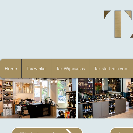
Home
Tax winkel
Tax Wijncursus
Tax stelt zich voor